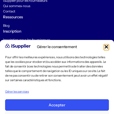
iSupplier pour les fournisseurs
Qui sommes-nous
Contact
Ressources
Blog
Inscription
Inscription pour les fournisseurs
Demander une démo pour les clients
Gérer le consentement
Légal
Pour offrir les meilleures expériences, nous utilisons des technologies telles
Mentions légales
que les cookies pour stocker et/ou accéder aux informations des appareils. Le
Politique de confidentialité
fait de consentir à ces technologies nous permettra de traiter des données
Politique de cookies
telles que le comportement de navigation ou les ID uniques sur ce site. Le fait
CGU / CGV
de ne pas consentir ou de retirer son consentement peut avoir un effet négatif
sur certaines caractéristiques et fonctions.
Gérer les services
Accepter
FRANÇAIS (FRANCE)