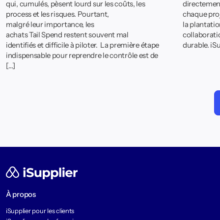
qui, cumulés, pèsent lourd sur les coûts, les
directement
process et les risques. Pourtant,
chaque proj
malgré leur importance, les
la plantati
achats Tail Spend restent souvent mal
collaborati
identifiés et difficile à piloter. La première étape
durable. iSu
indispensable pour reprendre le contrôle est de
[…]
À propos
iSupplier pour les clients