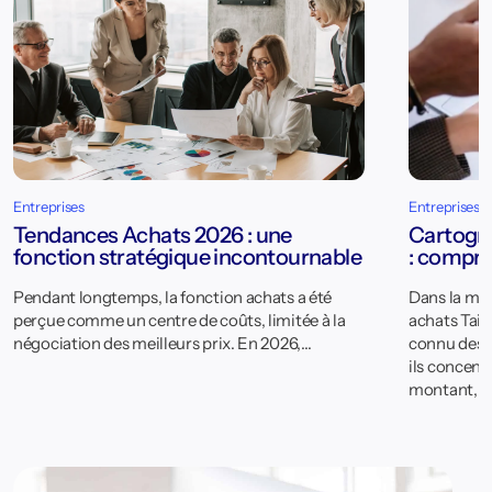
Entreprises
Entreprises
Tendances Achats 2026 : une
Cartogra
fonction stratégique incontournable
: compre
Pendant longtemps, la fonction achats a été
Dans la maj
perçue comme un centre de coûts, limitée à la
achats Tail
négociation des meilleurs prix. En 2026,…
connu des d
ils concent
montant, 