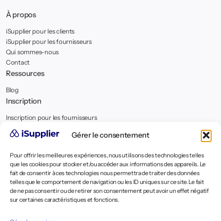
À propos
iSupplier pour les clients
iSupplier pour les fournisseurs
Qui sommes-nous
Contact
Ressources
Blog
Inscription
Inscription pour les fournisseurs
Demander une démo pour les clients
Gérer le consentement
Légal
Pour offrir les meilleures expériences, nous utilisons des technologies telles
Mentions légales
que les cookies pour stocker et/ou accéder aux informations des appareils. Le
Politique de confidentialité
fait de consentir à ces technologies nous permettra de traiter des données
Politique de cookies
telles que le comportement de navigation ou les ID uniques sur ce site. Le fait
CGU / CGV
de ne pas consentir ou de retirer son consentement peut avoir un effet négatif
sur certaines caractéristiques et fonctions.