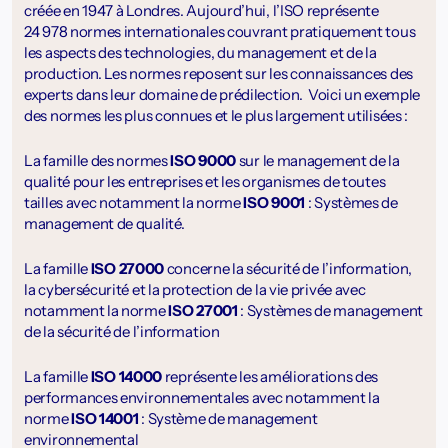
créée en 1947 à Londres. Aujourd’hui, l’ISO représente
24 978 normes internationales couvrant pratiquement tous
les aspects des technologies, du management et de la
production. Les normes reposent sur les connaissances des
experts dans leur domaine de prédilection. Voici un exemple
des normes les plus connues et le plus largement utilisées :
La famille des normes
ISO 9000
sur le management de la
qualité pour les entreprises et les organismes de toutes
tailles avec notamment la norme
ISO 9001
: Systèmes de
management de qualité.
La famille
ISO 27000
concerne la sécurité de l’information,
la cybersécurité et la protection de la vie privée avec
notamment la norme
ISO 27001
: Systèmes de management
de la sécurité de l’information
La famille
ISO 14000
représente les améliorations des
performances environnementales avec notamment la
norme
ISO 14001
: Système de management
environnemental